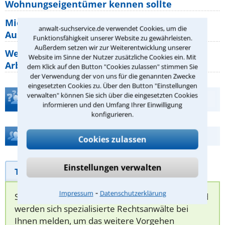
Wohnungseigentümer kennen sollte
Mietpreisbremse 2026: Alle Regeln,
anwalt-suchservice.de verwendet Cookies, um die
Ausnahmen und Rechte für Mieter
Funktionsfähigkeit unserer Website zu gewährleisten.
Außerdem setzen wir zur Weiterentwicklung unserer
Welche Regeln für Teilnahme, Urlaub,
Website im Sinne der Nutzer zusätzliche Cookies ein. Mit
Arbeitszeit gelten beim
dem Klick auf den Button "Cookies zulassen" stimmen Sie
der Verwendung der von uns für die genannten Zwecke
eingesetzten Cookies zu. Über den Button "Einstellungen
verwalten" können Sie sich über die eingesetzten Cookies
Teste Dein Rechtswissen
informieren und den Umfang Ihrer Einwilligung
konfigurieren.
Hilfe bei Ihrer Anwaltsuche?
Cookies zulassen
Einstellungen verwalten
Telefonhilfe
Beratungsanfrage
⁃
Impressum
Datenschutzerklärung
Sie können hier Ihren Fall schildern. Anschließend
werden sich spezialisierte Rechtsanwälte bei
Ihnen melden, um das weitere Vorgehen