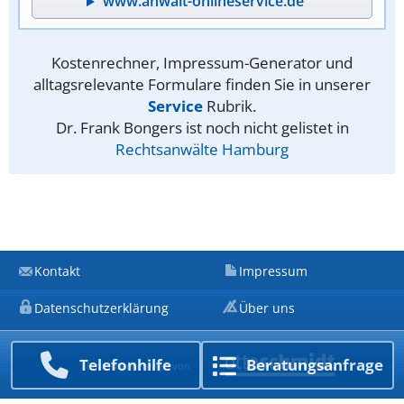
www.anwalt-onlineservice.de
Kostenrechner, Impressum-Generator und
alltagsrelevante Formulare finden Sie in unserer
Service
Rubrik.
Dr. Frank Bongers ist noch nicht gelistet in
Rechtsanwälte Hamburg
Kontakt
Impressum
Datenschutzerklärung
Über uns
Telefon­hilfe
Beratungs­anfrage
Ein Unternehmen von