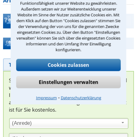
Arbeitszeit gelten beim
Funktionsfähigkeit unserer Website zu gewährleisten.
Außerdem setzen wir zur Weiterentwicklung unserer
Website im Sinne der Nutzer zusätzliche Cookies ein. Mit
Teste Dein Rechtswissen
dem Klick auf den Button "Cookies zulassen" stimmen Sie
der Verwendung der von uns für die genannten Zwecke
eingesetzten Cookies zu. Über den Button "Einstellungen
verwalten" können Sie sich über die eingesetzten Cookies
Hilfe bei Ihrer Anwaltsuche?
informieren und den Umfang Ihrer Einwilligung
konfigurieren.
Telefonhilfe
Beratungsanfrage
Cookies zulassen
Sie können hier Ihren Fall schildern. Anschließend
Einstellungen verwalten
werden sich spezialisierte Rechtsanwälte bei
Ihnen melden, um das weitere Vorgehen
⁃
Impressum
Datenschutzerklärung
abzuklären. Die Rückmeldung durch einen Anwalt
ist für Sie kostenlos.
(Anrede)