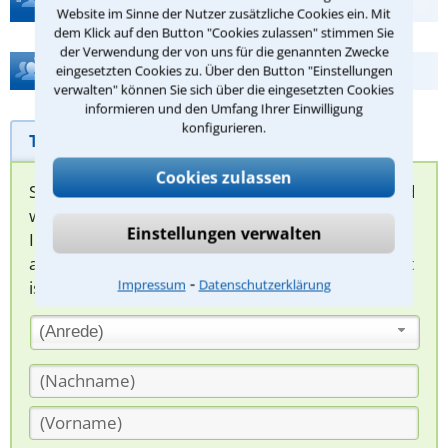
Website im Sinne der Nutzer zusätzliche Cookies ein. Mit
dem Klick auf den Button "Cookies zulassen" stimmen Sie
der Verwendung der von uns für die genannten Zwecke
Hilfe bei Ihrer Anwaltsuche?
eingesetzten Cookies zu. Über den Button "Einstellungen
verwalten" können Sie sich über die eingesetzten Cookies
informieren und den Umfang Ihrer Einwilligung
konfigurieren.
Telefonhilfe
Beratungsanfrage
Cookies zulassen
Sie können hier Ihren Fall schildern. Anschließend
werden sich spezialisierte Rechtsanwälte bei
Einstellungen verwalten
Ihnen melden, um das weitere Vorgehen
abzuklären. Die Rückmeldung durch einen Anwalt
⁃
Impressum
Datenschutzerklärung
ist für Sie kostenlos.
(Anrede)