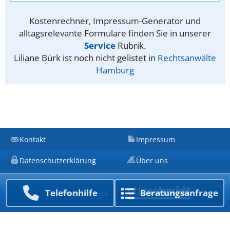
Kostenrechner, Impressum-Generator und
alltagsrelevante Formulare finden Sie in unserer
Service
Rubrik.
Liliane Bürk ist noch nicht gelistet in
Rechtsanwälte
Hamburg
Kontakt
Impressum
Datenschutzerklärung
Über uns
Telefon­hilfe
Beratungs­anfrage
Ein Unternehmen von