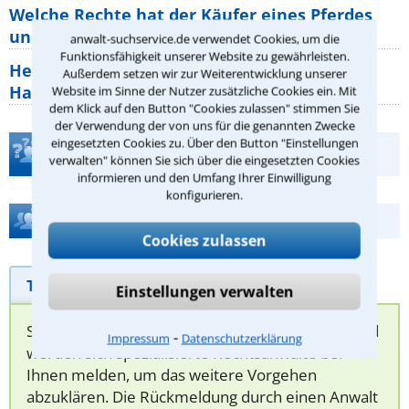
Welche Rechte hat der Käufer eines Pferdes
und wie macht man sie
anwalt-suchservice.de verwendet Cookies, um die
Funktionsfähigkeit unserer Website zu gewährleisten.
Heizungsaustausch abgesagt: Was müssen
Außerdem setzen wir zur Weiterentwicklung unserer
Hauseigentümer jetzt zum Thema
Website im Sinne der Nutzer zusätzliche Cookies ein. Mit
dem Klick auf den Button "Cookies zulassen" stimmen Sie
der Verwendung der von uns für die genannten Zwecke
eingesetzten Cookies zu. Über den Button "Einstellungen
Teste Dein Rechtswissen
verwalten" können Sie sich über die eingesetzten Cookies
informieren und den Umfang Ihrer Einwilligung
konfigurieren.
Hilfe bei Ihrer Anwaltsuche?
Cookies zulassen
Telefonhilfe
Beratungsanfrage
Einstellungen verwalten
Sie können hier Ihren Fall schildern. Anschließend
⁃
Impressum
Datenschutzerklärung
werden sich spezialisierte Rechtsanwälte bei
Ihnen melden, um das weitere Vorgehen
abzuklären. Die Rückmeldung durch einen Anwalt