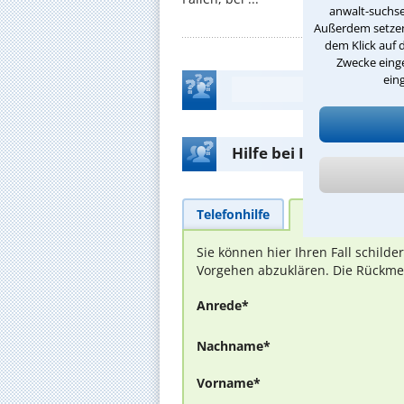
anwalt-suchse
Außerdem setzen 
dem Klick auf 
Zwecke einge
ein
Hilfe bei Ihrer Anwalt
Telefonhilfe
Beratungsanfra
Sie können hier Ihren Fall schild
Vorgehen abzuklären. Die Rückmel
Anrede*
Nachname*
Vorname*