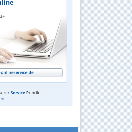
line
nde
onlineservice.de
serer
Service
Rubrik.
sen