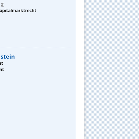
g)
apitalmarktrecht
stein
ht
ht