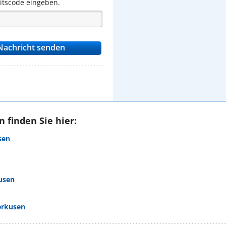
eitscode eingeben.
 finden Sie hier:
sen
usen
erkusen