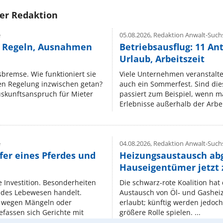
rer Redaktion
e
05.08.2026,
Redaktion Anwalt-Suchs
e Regeln, Ausnahmen
Betriebsausflug: 11 An
Urlaub, Arbeitszeit
isbremse. Wie funktioniert sie
Viele Unternehmen veranstalt
nen Regelung inzwischen getan?
auch ein Sommerfest. Sind dies
uskunftsanspruch für Mieter
passiert zum Beispiel, wenn m
Erlebnisse außerhalb der Arbeit
e
04.08.2026,
Redaktion Anwalt-Suchs
fer eines Pferdes und
Heizungsaustausch ab
Hauseigentümer jetzt
e Investition. Besonderheiten
Die schwarz-rote Koalition ha
endes Lebewesen handelt.
Austausch von Öl‑ und Gasheiz
 wegen Mängeln oder
erlaubt; künftig werden jedoch
fassen sich Gerichte mit
größere Rolle spielen. ...