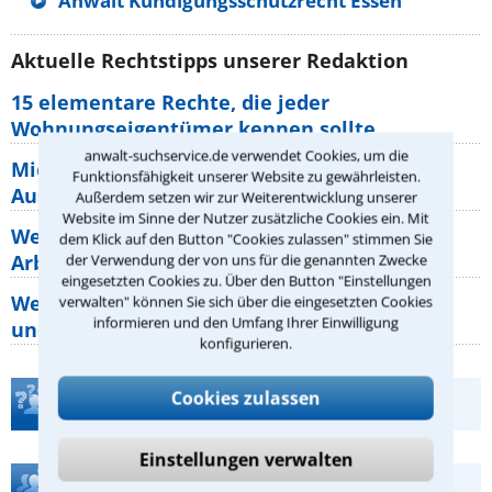
Anwalt Kündigungsschutzrecht Essen
Aktuelle Rechtstipps unserer Redaktion
15 elementare Rechte, die jeder
Wohnungseigentümer kennen sollte
anwalt-suchservice.de verwendet Cookies, um die
Mietpreisbremse 2026: Alle Regeln,
Funktionsfähigkeit unserer Website zu gewährleisten.
Ausnahmen und Rechte für Mieter
Außerdem setzen wir zur Weiterentwicklung unserer
Website im Sinne der Nutzer zusätzliche Cookies ein. Mit
Welche Regeln für Teilnahme, Urlaub,
dem Klick auf den Button "Cookies zulassen" stimmen Sie
Arbeitszeit gelten beim
der Verwendung der von uns für die genannten Zwecke
eingesetzten Cookies zu. Über den Button "Einstellungen
Welche Rechte hat der Käufer eines Pferdes
verwalten" können Sie sich über die eingesetzten Cookies
informieren und den Umfang Ihrer Einwilligung
und wie macht man sie
konfigurieren.
Cookies zulassen
Teste Dein Rechtswissen
Einstellungen verwalten
Hilfe bei Ihrer Anwaltsuche?