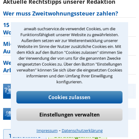
Aktuelle Rechtstipps unserer Redaktion
Wer muss Zweitwohnungssteuer zahlen?
15 elementare Rechte, die jeder
anwalt-suchservice.de verwendet Cookies, um die
Wohnungseigentümer kennen sollte
Funktionsfähigkeit unserer Website zu gewährleisten.
Außerdem setzen wir zur Weiterentwicklung unserer
Mietpreisbremse 2026: Alle Regeln,
Website im Sinne der Nutzer zusätzliche Cookies ein. Mit
Ausnahmen und Rechte für Mieter
dem Klick auf den Button "Cookies zulassen" stimmen Sie
der Verwendung der von uns für die genannten Zwecke
Welche Regeln für Teilnahme, Urlaub,
eingesetzten Cookies zu. Über den Button "Einstellungen
Arbeitszeit gelten beim
verwalten" können Sie sich über die eingesetzten Cookies
informieren und den Umfang Ihrer Einwilligung
konfigurieren.
Teste Dein Rechtswissen
Cookies zulassen
Hilfe bei Ihrer Anwaltsuche?
Einstellungen verwalten
⁃
Impressum
Datenschutzerklärung
Telefonhilfe
Beratungsanfrage