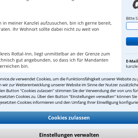
Bitte 
ch in meiner Kanzlei aufzusuchen, bin ich gerne bereit,
ten. Ihr Wohnort sollte dabei nicht zu weit von
kreis Rottal-Inn, liegt unmittelbar an der Grenze zum
echnisch gut angebunden, so dass ich für Mandanten
E-Mail
erreichen bin.
kanzle
Inter
rvice.de verwendet Cookies, um die Funktionsfähigkeit unserer Website zu 
richt an meine Kanzlei
www.re
wir zur Weiterentwicklung unserer Website im Sinne der Nutzer zusätzliche
den Button "Cookies zulassen" stimmen Sie der Verwendung der von uns fü
setzten Cookies zu. Über den Button "Einstellungen verwalten" können Sie 
Fremd
iesen Anwalt bewerten
gesetzten Cookies informieren und den Umfang Ihrer Einwilligung konfigurie
Deutsc
Cookies zulassen
Meine
S
Einstellungen verwalten
J