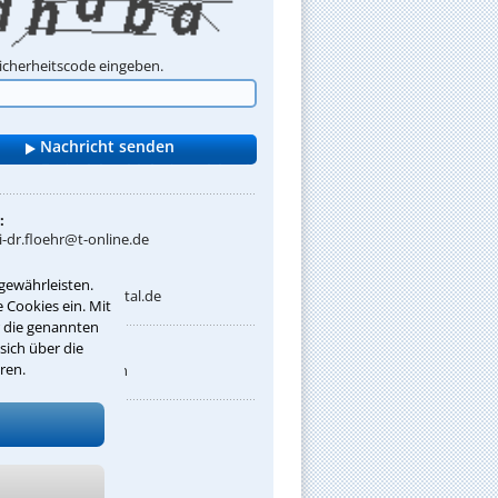
Sicherheitscode eingeben.
:
i-dr.floehr@t-online.de
net:
gewährleisten.
chtsanwalt-im-rottal.de
 Cookies ein. Mit
r die genannten
sich über die
sprachen:
ren.
h Englisch Russisch
 Rechtsgebiete:
trafrecht
ugendstrafrecht