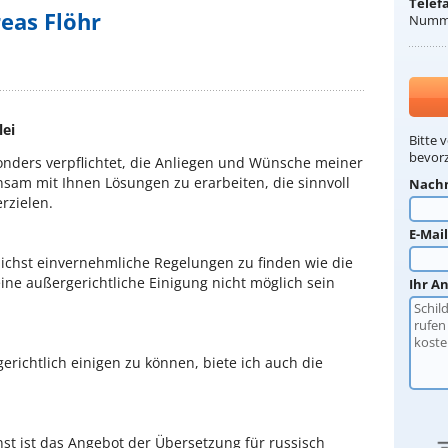
Telef
eas Flöhr
Numme
lei
Bitte 
bevorz
onders verpflichtet, die Anliegen und Wünsche meiner
am mit Ihnen Lösungen zu erarbeiten, die sinnvoll
Nach
erzielen.
E-Mai
lichst einvernehmliche Regelungen zu finden wie die
ne außergerichtliche Einigung nicht möglich sein
Ihr A
richtlich einigen zu können, biete ich auch die
st ist das Angebot der Übersetzung für russisch