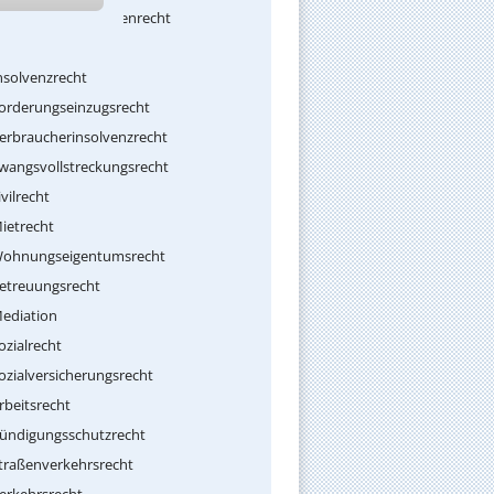
rdnungswidrigkeitenrecht
nkassorecht
nsolvenzrecht
orderungseinzugsrecht
erbraucherinsolvenzrecht
wangsvollstreckungsrecht
ivilrecht
ietrecht
ohnungseigentumsrecht
etreuungsrecht
ediation
ozialrecht
ozialversicherungsrecht
rbeitsrecht
ündigungsschutzrecht
traßenverkehrsrecht
erkehrsrecht