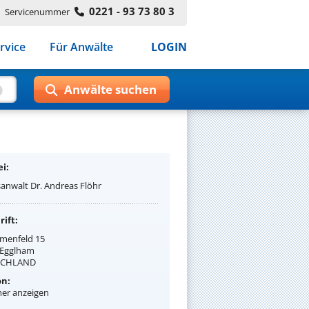
0221 - 93 73 80 3
Servicenummer
rvice
Für Anwälte
LOGIN
i:
anwalt Dr. Andreas Flöhr
ift:
menfeld 15
 Egglham
SCHLAND
on:
r anzeigen