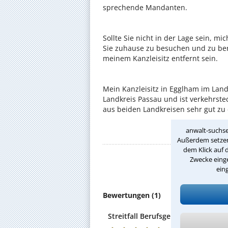
sprechende Mandanten.
Sollte Sie nicht in der Lage sein, mi
Sie zuhause zu besuchen und zu bera
meinem Kanzleisitz entfernt sein.
Mein Kanzleisitz in Egglham im Land
Landkreis Passau und ist verkehrst
aus beiden Landkreisen sehr gut zu 
anwalt-suchse
Nach
Außerdem setzen 
dem Klick auf 
Zwecke einge
D
ein
Bewertungen (1)
Streitfall Berufsgenossenschaft