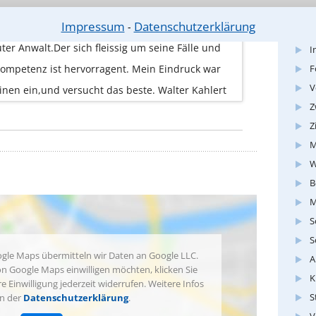
O
Impressum
Datenschutzerklärung
sgebiet: Allgemeine Rechtsberatung
⁃
I
uter Anwalt.Der sich fleissig um seine Fälle und
I
F
mpetenz ist hervorragent. Mein Eindruck war
V
einen ein,und versucht das beste. Walter Kahlert
Z
Z
M
W
B
M
S
S
gle Maps übermitteln wir Daten an Google LLC.
A
n Google Maps einwilligen möchten, klicken Sie
K
re Einwilligung jederzeit widerrufen. Weitere Infos
S
in der
Datenschutzerklärung
.
V