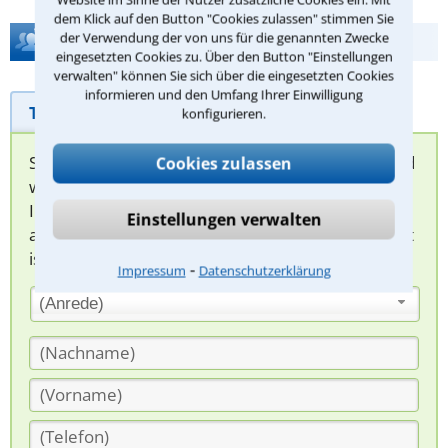
dem Klick auf den Button "Cookies zulassen" stimmen Sie
der Verwendung der von uns für die genannten Zwecke
Hilfe bei Ihrer Anwaltsuche?
eingesetzten Cookies zu. Über den Button "Einstellungen
verwalten" können Sie sich über die eingesetzten Cookies
informieren und den Umfang Ihrer Einwilligung
Telefonhilfe
Beratungsanfrage
konfigurieren.
Sie können hier Ihren Fall schildern. Anschließend
Cookies zulassen
werden sich spezialisierte Rechtsanwälte bei
Ihnen melden, um das weitere Vorgehen
Einstellungen verwalten
abzuklären. Die Rückmeldung durch einen Anwalt
ist für Sie kostenlos.
⁃
Impressum
Datenschutzerklärung
(Anrede)