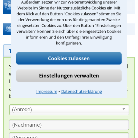
Außerdem setzen wir zur Weiterentwicklung unserer
Teste Dein Rechtswissen
Website im Sinne der Nutzer zusätzliche Cookies ein. Mit
dem Klick auf den Button "Cookies zulassen" stimmen Sie
der Verwendung der von uns für die genannten Zwecke
eingesetzten Cookies zu. Über den Button "Einstellungen
Hilfe bei Ihrer Anwaltsuche?
verwalten" können Sie sich über die eingesetzten Cookies
informieren und den Umfang Ihrer Einwilligung
konfigurieren.
Telefonhilfe
Beratungsanfrage
Cookies zulassen
Sie können hier Ihren Fall schildern. Anschließend
werden sich spezialisierte Rechtsanwälte bei
Einstellungen verwalten
Ihnen melden, um das weitere Vorgehen
abzuklären. Die Rückmeldung durch einen Anwalt
⁃
Impressum
Datenschutzerklärung
ist für Sie kostenlos.
(Anrede)