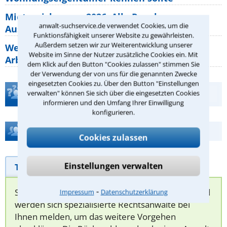
Mietpreisbremse 2026: Alle Regeln,
anwalt-suchservice.de verwendet Cookies, um die
Ausnahmen und Rechte für Mieter
Funktionsfähigkeit unserer Website zu gewährleisten.
Außerdem setzen wir zur Weiterentwicklung unserer
Welche Regeln für Teilnahme, Urlaub,
Website im Sinne der Nutzer zusätzliche Cookies ein. Mit
Arbeitszeit gelten beim
dem Klick auf den Button "Cookies zulassen" stimmen Sie
der Verwendung der von uns für die genannten Zwecke
eingesetzten Cookies zu. Über den Button "Einstellungen
Teste Dein Rechtswissen
verwalten" können Sie sich über die eingesetzten Cookies
informieren und den Umfang Ihrer Einwilligung
konfigurieren.
Hilfe bei Ihrer Anwaltsuche?
Cookies zulassen
Einstellungen verwalten
Telefonhilfe
Beratungsanfrage
⁃
Sie können hier Ihren Fall schildern. Anschließend
Impressum
Datenschutzerklärung
werden sich spezialisierte Rechtsanwälte bei
Ihnen melden, um das weitere Vorgehen