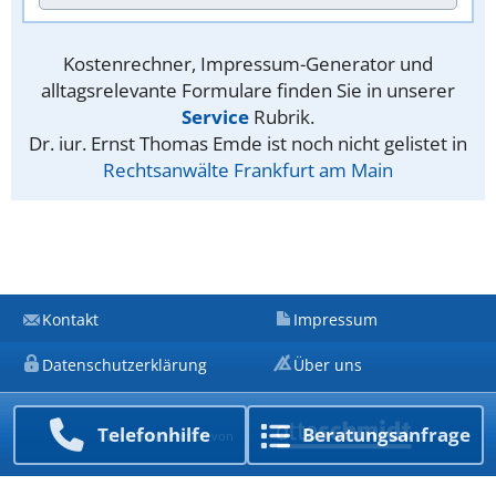
Kostenrechner, Impressum-Generator und
alltagsrelevante Formulare finden Sie in unserer
Service
Rubrik.
Dr. iur. Ernst Thomas Emde ist noch nicht gelistet in
Rechtsanwälte Frankfurt am Main
Kontakt
Impressum
Datenschutzerklärung
Über uns
Telefon­hilfe
Beratungs­anfrage
Ein Unternehmen von