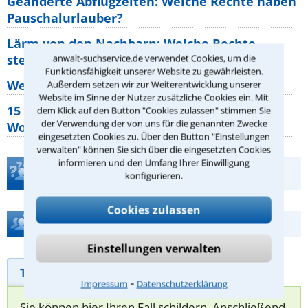
Geänderte Abflugzeiten: Welche Rechte haben
Pauschalurlauber?
Lärm von den Nachbarn: Welche Rechte
stehen mir zu?
anwalt-suchservice.de verwendet Cookies, um die
Funktionsfähigkeit unserer Website zu gewährleisten.
Wer muss Zweitwohnungssteuer zahlen?
Außerdem setzen wir zur Weiterentwicklung unserer
Website im Sinne der Nutzer zusätzliche Cookies ein. Mit
15 elementare Rechte, die jeder
dem Klick auf den Button "Cookies zulassen" stimmen Sie
der Verwendung der von uns für die genannten Zwecke
Wohnungseigentümer kennen sollte
eingesetzten Cookies zu. Über den Button "Einstellungen
verwalten" können Sie sich über die eingesetzten Cookies
informieren und den Umfang Ihrer Einwilligung
Teste Dein Rechtswissen
konfigurieren.
Cookies zulassen
Hilfe bei Ihrer Anwaltsuche?
Einstellungen verwalten
Telefonhilfe
Beratungsanfrage
⁃
Impressum
Datenschutzerklärung
Sie können hier Ihren Fall schildern. Anschließend