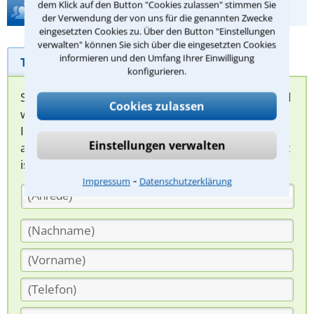
dem Klick auf den Button "Cookies zulassen" stimmen Sie
Hilfe bei Ihrer Anwaltsuche?
der Verwendung der von uns für die genannten Zwecke
eingesetzten Cookies zu. Über den Button "Einstellungen
verwalten" können Sie sich über die eingesetzten Cookies
informieren und den Umfang Ihrer Einwilligung
Telefonhilfe
Beratungsanfrage
konfigurieren.
Sie können hier Ihren Fall schildern. Anschließend
Cookies zulassen
werden sich spezialisierte Rechtsanwälte bei
Ihnen melden, um das weitere Vorgehen
Einstellungen verwalten
abzuklären. Die Rückmeldung durch einen Anwalt
ist für Sie kostenlos.
⁃
Impressum
Datenschutzerklärung
(Anrede)