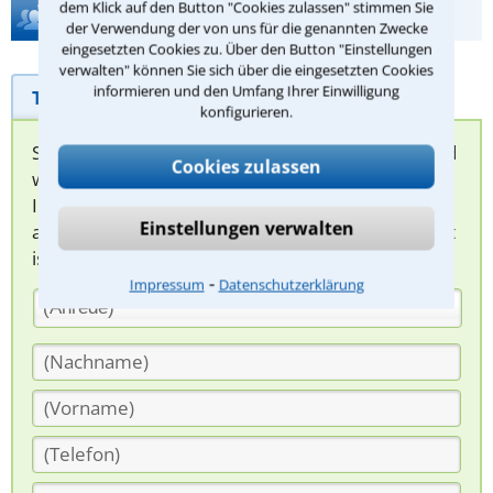
dem Klick auf den Button "Cookies zulassen" stimmen Sie
Hilfe bei Ihrer Anwaltsuche?
der Verwendung der von uns für die genannten Zwecke
eingesetzten Cookies zu. Über den Button "Einstellungen
verwalten" können Sie sich über die eingesetzten Cookies
informieren und den Umfang Ihrer Einwilligung
Telefonhilfe
Beratungsanfrage
konfigurieren.
Sie können hier Ihren Fall schildern. Anschließend
Cookies zulassen
werden sich spezialisierte Rechtsanwälte bei
Ihnen melden, um das weitere Vorgehen
Einstellungen verwalten
abzuklären. Die Rückmeldung durch einen Anwalt
ist für Sie kostenlos.
⁃
Impressum
Datenschutzerklärung
(Anrede)