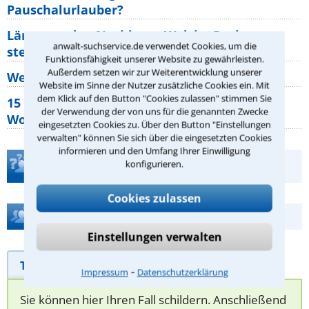
Pauschalurlauber?
Lärm von den Nachbarn: Welche Rechte
anwalt-suchservice.de verwendet Cookies, um die
stehen mir zu?
Funktionsfähigkeit unserer Website zu gewährleisten.
Außerdem setzen wir zur Weiterentwicklung unserer
Wer muss Zweitwohnungssteuer zahlen?
Website im Sinne der Nutzer zusätzliche Cookies ein. Mit
dem Klick auf den Button "Cookies zulassen" stimmen Sie
15 elementare Rechte, die jeder
der Verwendung der von uns für die genannten Zwecke
Wohnungseigentümer kennen sollte
eingesetzten Cookies zu. Über den Button "Einstellungen
verwalten" können Sie sich über die eingesetzten Cookies
informieren und den Umfang Ihrer Einwilligung
Teste Dein Rechtswissen
konfigurieren.
Cookies zulassen
Hilfe bei Ihrer Anwaltsuche?
Einstellungen verwalten
Telefonhilfe
Beratungsanfrage
⁃
Impressum
Datenschutzerklärung
Sie können hier Ihren Fall schildern. Anschließend