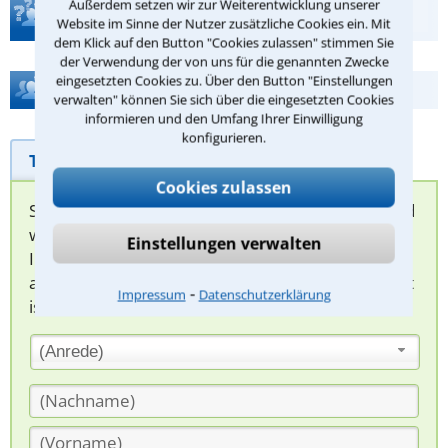
Außerdem setzen wir zur Weiterentwicklung unserer
Teste Dein Rechtswissen
Website im Sinne der Nutzer zusätzliche Cookies ein. Mit
dem Klick auf den Button "Cookies zulassen" stimmen Sie
der Verwendung der von uns für die genannten Zwecke
eingesetzten Cookies zu. Über den Button "Einstellungen
Hilfe bei Ihrer Anwaltsuche?
verwalten" können Sie sich über die eingesetzten Cookies
informieren und den Umfang Ihrer Einwilligung
konfigurieren.
Telefonhilfe
Beratungsanfrage
Cookies zulassen
Sie können hier Ihren Fall schildern. Anschließend
werden sich spezialisierte Rechtsanwälte bei
Einstellungen verwalten
Ihnen melden, um das weitere Vorgehen
abzuklären. Die Rückmeldung durch einen Anwalt
⁃
Impressum
Datenschutzerklärung
ist für Sie kostenlos.
(Anrede)