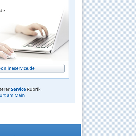
nde
onlineservice.de
serer
Service
Rubrik.
furt am Main