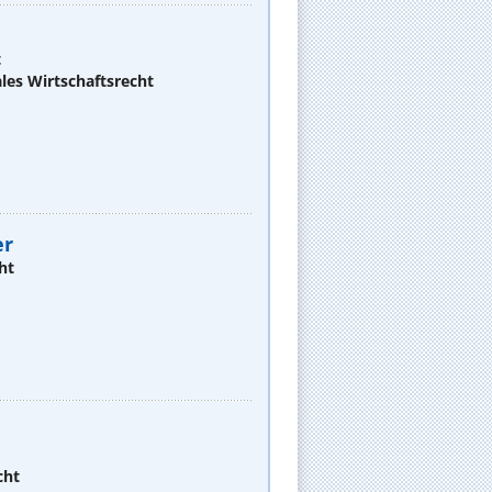
t
les Wirtschaftsrecht
er
ht
cht