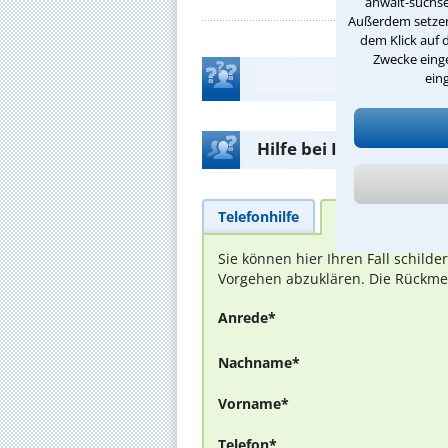
anwalt-suchse
Außerdem setzen 
dem Klick auf 
Zwecke einge
ein
Hilfe bei Ihrer Anwalt
Telefonhilfe
Beratungsanfra
Sie können hier Ihren Fall schild
Vorgehen abzuklären. Die Rückmel
Anrede*
Nachname*
Vorname*
Telefon*