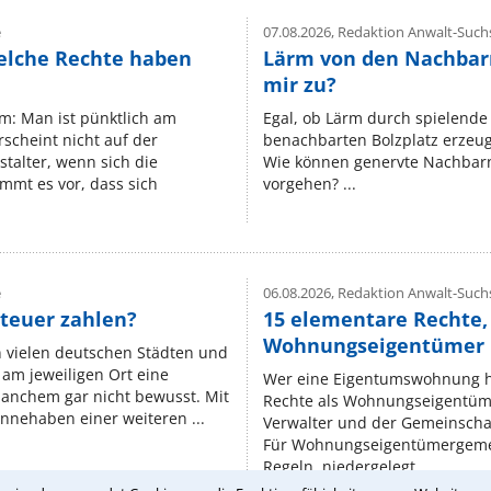
e
07.08.2026,
Redaktion Anwalt-Suchs
elche Rechte haben
Lärm von den Nachbar
mir zu?
um: Man ist pünktlich am
Egal, ob Lärm durch spielende 
rscheint nicht auf der
benachbarten Bolzplatz erzeugt 
stalter, wenn sich die
Wie können genervte Nachbarn
mmt es vor, dass sich
vorgehen? ...
e
06.08.2026,
Redaktion Anwalt-Suchs
teuer zahlen?
15 elementare Rechte, 
Wohnungseigentümer k
n vielen deutschen Städten und
am jeweiligen Ort eine
Wer eine Eigentumswohnung hat
manchem gar nicht bewusst. Mit
Rechte als Wohnungseigentüm
nnehaben einer weiteren ...
Verwalter und der Gemeinschaf
Für Wohnungseigentümergemei
Regeln, niedergelegt ...