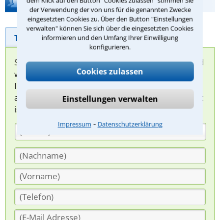
dem Klick auf den Button "Cookies zulassen" stimmen Sie
Hilfe bei Ihrer Anwaltsuche?
der Verwendung der von uns für die genannten Zwecke
eingesetzten Cookies zu. Über den Button "Einstellungen
verwalten" können Sie sich über die eingesetzten Cookies
Telefonhilfe
Beratungsanfrage
informieren und den Umfang Ihrer Einwilligung
konfigurieren.
Sie können hier Ihren Fall schildern. Anschließend
Cookies zulassen
werden sich spezialisierte Rechtsanwälte bei
Ihnen melden, um das weitere Vorgehen
abzuklären. Die Rückmeldung durch einen Anwalt
Einstellungen verwalten
ist für Sie kostenlos.
⁃
Impressum
Datenschutzerklärung
(Anrede)