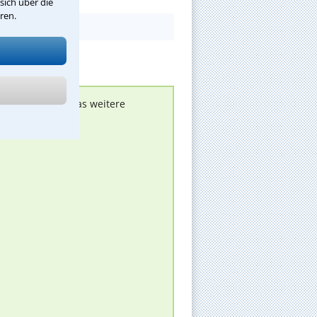
sich über die
ren.
nen melden, um das weitere