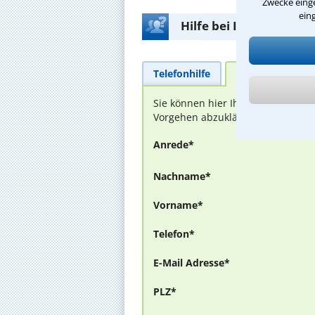
Zwecke einge
ein
Hilfe bei Ihrer Anwalt
Telefonhilfe
Beratungsanfra
Sie können hier Ihren Fall schild
Vorgehen abzuklären. Die Rückmel
Anrede*
Nachname*
Vorname*
Telefon*
E-Mail Adresse*
PLZ*