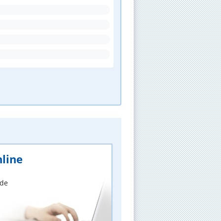
line
nde