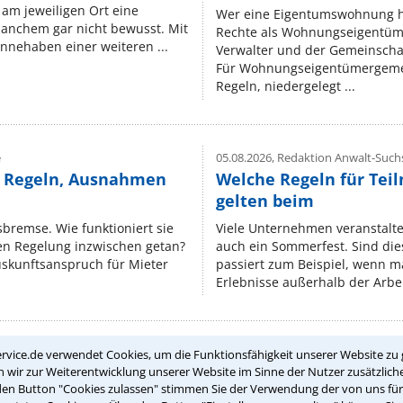
am jeweiligen Ort eine
Wer eine Eigentumswohnung hat
manchem gar nicht bewusst. Mit
Rechte als Wohnungseigentüm
nnehaben einer weiteren ...
Verwalter und der Gemeinschaf
Für Wohnungseigentümergemei
Regeln, niedergelegt ...
e
05.08.2026,
Redaktion Anwalt-Suchs
e Regeln, Ausnahmen
Welche Regeln für Teil
gelten beim
isbremse. Wie funktioniert sie
Viele Unternehmen veranstalt
nen Regelung inzwischen getan?
auch ein Sommerfest. Sind dies
uskunftsanspruch für Mieter
passiert zum Beispiel, wenn m
Erlebnisse außerhalb der Arbeit
rvice.de verwendet Cookies, um die Funktionsfähigkeit unserer Website zu 
Teste Dein Rechtswissen
wir zur Weiterentwicklung unserer Website im Sinne der Nutzer zusätzliche
den Button "Cookies zulassen" stimmen Sie der Verwendung der von uns fü