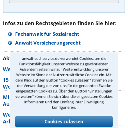
Infos zu den Rechtsgebieten finden Sie hier:
Fachanwalt für Sozialrecht
Anwalt Versicherungsrecht
Aktuelle Rechtstipps unserer Redaktion
anwalt-suchservice.de verwendet Cookies, um die
Funktionsfähigkeit unserer Website zu gewährleisten.
Wer muss Zweitwohnungssteuer zahlen?
Außerdem setzen wir zur Weiterentwicklung unserer
Website im Sinne der Nutzer zusätzliche Cookies ein. Mit
15 elementare Rechte, die jeder
dem Klick auf den Button "Cookies zulassen" stimmen Sie
der Verwendung der von uns für die genannten Zwecke
Wohnungseigentümer kennen sollte
eingesetzten Cookies zu. Über den Button "Einstellungen
Mietpreisbremse 2026: Alle Regeln,
verwalten" können Sie sich über die eingesetzten Cookies
informieren und den Umfang Ihrer Einwilligung
Ausnahmen und Rechte für Mieter
konfigurieren.
Welche Regeln für Teilnahme, Urlaub,
Arbeitszeit gelten beim
Cookies zulassen