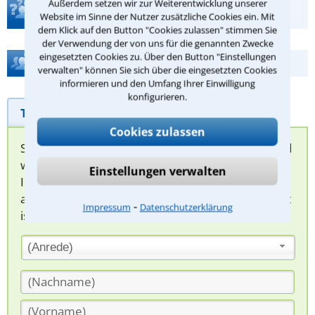
Außerdem setzen wir zur Weiterentwicklung unserer
Teste Dein Rechtswissen
Website im Sinne der Nutzer zusätzliche Cookies ein. Mit
dem Klick auf den Button "Cookies zulassen" stimmen Sie
der Verwendung der von uns für die genannten Zwecke
eingesetzten Cookies zu. Über den Button "Einstellungen
Hilfe bei Ihrer Anwaltsuche?
verwalten" können Sie sich über die eingesetzten Cookies
informieren und den Umfang Ihrer Einwilligung
konfigurieren.
Telefonhilfe
Beratungsanfrage
Cookies zulassen
Sie können hier Ihren Fall schildern. Anschließend
werden sich spezialisierte Rechtsanwälte bei
Einstellungen verwalten
Ihnen melden, um das weitere Vorgehen
abzuklären. Die Rückmeldung durch einen Anwalt
⁃
Impressum
Datenschutzerklärung
ist für Sie kostenlos.
(Anrede)