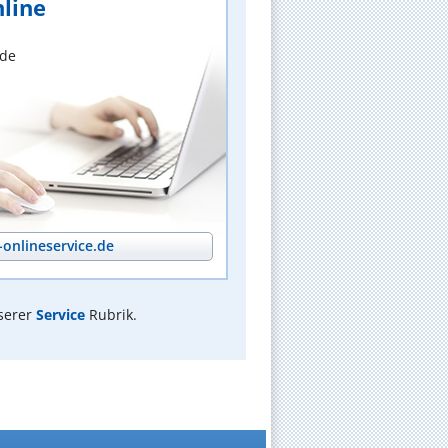
line
nde
onlineservice.de
serer
Service
Rubrik.