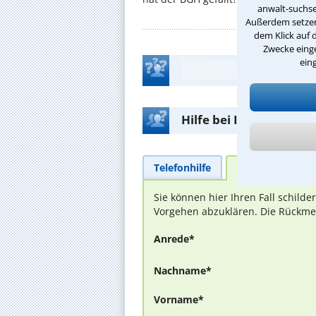
anwalt-suchse
Außerdem setzen 
dem Klick auf 
Zwecke einge
ein
Hilfe bei Ihrer Anwalt
Telefonhilfe
Beratungsanfra
Sie können hier Ihren Fall schild
Vorgehen abzuklären. Die Rückmel
Anrede*
Nachname*
Vorname*