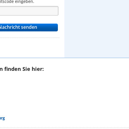
eitscode eingeben.
 finden Sie hier:
urg