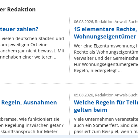
rer Redaktion
e
06.08.2026,
Redaktion Anwalt-Suchs
teuer zahlen?
15 elementare Rechte, 
Wohnungseigentümer k
n vielen deutschen Städten und
am jeweiligen Ort eine
Wer eine Eigentumswohnung hat
manchem gar nicht bewusst. Mit
Rechte als Wohnungseigentüm
nnehaben einer weiteren ...
Verwalter und der Gemeinschaf
Für Wohnungseigentümergemei
Regeln, niedergelegt ...
e
05.08.2026,
Redaktion Anwalt-Suchs
e Regeln, Ausnahmen
Welche Regeln für Teil
gelten beim
isbremse. Wie funktioniert sie
Viele Unternehmen veranstalt
nen Regelung inzwischen getan?
auch ein Sommerfest. Sind dies
uskunftsanspruch für Mieter
passiert zum Beispiel, wenn m
Erlebnisse außerhalb der Arbeit