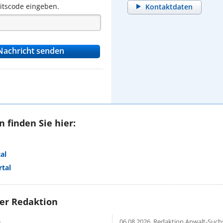
eitscode eingeben.
Kontaktdaten
 finden Sie hier:
al
tal
rer Redaktion
e
06.08.2026,
Redaktion Anwalt-Suchs