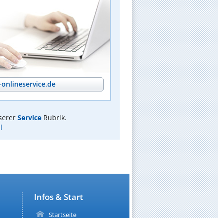
onlineservice.de
serer
Service
Rubrik.
l
Infos & Start
Startseite