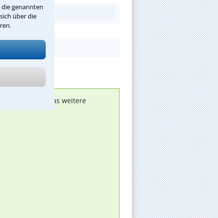
r die genannten
sich über die
ren.
nen melden, um das weitere