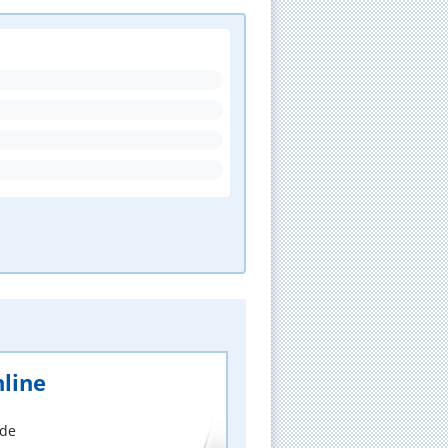
line
nde