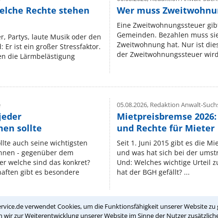
elche Rechte stehen
Wer muss Zweitwohnun
Eine Zweitwohnungssteuer gibt
Gemeinden. Bezahlen muss sie,
r, Partys, laute Musik oder den
Zweitwohnung hat. Nur ist die
 Er ist ein großer Stressfaktor.
der Zweitwohnungssteuer wird 
n die Lärmbelästigung
e
05.08.2026,
Redaktion Anwalt-Suchs
jeder
Mietpreisbremse 2026:
en sollte
und Rechte für Mieter
lte auch seine wichtigsten
Seit 1. Juni 2015 gibt es die M
nnen - gegenüber dem
und was hat sich bei der umst
er welche sind das konkret?
Und: Welches wichtige Urteil 
ften gibt es besondere
hat der BGH gefällt? ...
rvice.de verwendet Cookies, um die Funktionsfähigkeit unserer Website zu 
wir zur Weiterentwicklung unserer Website im Sinne der Nutzer zusätzliche