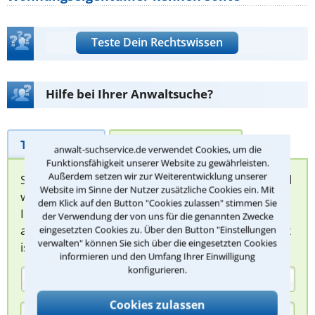
Teste Dein Rechtswissen
Hilfe bei Ihrer Anwaltsuche?
Telefonhilfe
Beratungsanfrage
anwalt-suchservice.de verwendet Cookies, um die
Funktionsfähigkeit unserer Website zu gewährleisten.
Außerdem setzen wir zur Weiterentwicklung unserer
Sie können hier Ihren Fall schildern. Anschließend
Website im Sinne der Nutzer zusätzliche Cookies ein. Mit
werden sich spezialisierte Rechtsanwälte bei
dem Klick auf den Button "Cookies zulassen" stimmen Sie
Ihnen melden, um das weitere Vorgehen
der Verwendung der von uns für die genannten Zwecke
abzuklären. Die Rückmeldung durch einen Anwalt
eingesetzten Cookies zu. Über den Button "Einstellungen
verwalten" können Sie sich über die eingesetzten Cookies
ist für Sie kostenlos.
informieren und den Umfang Ihrer Einwilligung
konfigurieren.
(Anrede)
Cookies zulassen