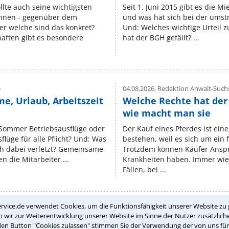
lte auch seine wichtigsten
Seit 1. Juni 2015 gibt es die M
nnen - gegenüber dem
und was hat sich bei der umst
er welche sind das konkret?
Und: Welches wichtige Urteil 
ften gibt es besondere
hat der BGH gefällt? ...
e
04.08.2026,
Redaktion Anwalt-Suchs
e, Urlaub, Arbeitszeit
Welche Rechte hat der
wie macht man sie
 Sommer Betriebsausflüge oder
Der Kauf eines Pferdes ist ein
lüge für alle Pflicht? Und: Was
bestehen, weil es sich um ein
ch dabei verletzt? Gemeinsame
Trotzdem können Käufer Ansp
n die Mitarbeiter ...
Krankheiten haben. Immer wied
Fällen, bei ...
rvice.de verwendet Cookies, um die Funktionsfähigkeit unserer Website zu 
wir zur Weiterentwicklung unserer Website im Sinne der Nutzer zusätzliche
Teste Dein Rechtswissen
den Button "Cookies zulassen" stimmen Sie der Verwendung der von uns fü