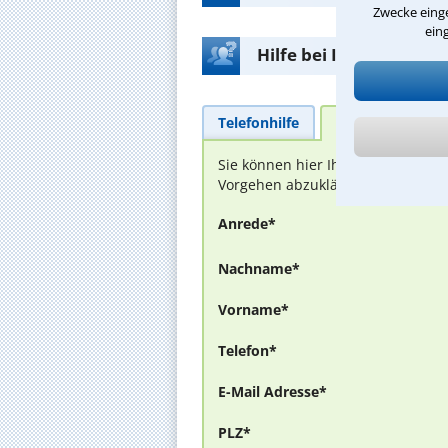
Zwecke einge
ein
Hilfe bei Ihrer Anwalt
Telefonhilfe
Beratungsanfra
Sie können hier Ihren Fall schild
Vorgehen abzuklären. Die Rückmel
Anrede*
Nachname*
Vorname*
Telefon*
E-Mail Adresse*
PLZ*