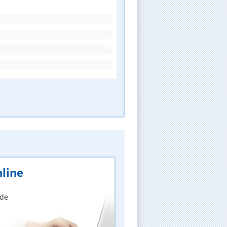
line
nde