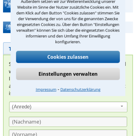
Außerdem setzen wir zur Weiterentwicklung unserer
Teste Dein Rechtswissen
Website im Sinne der Nutzer zusätzliche Cookies ein. Mit
dem Klick auf den Button "Cookies zulassen" stimmen Sie
der Verwendung der von uns für die genannten Zwecke
eingesetzten Cookies zu. Über den Button "Einstellungen
Hilfe bei Ihrer Anwaltsuche?
verwalten" können Sie sich über die eingesetzten Cookies
informieren und den Umfang Ihrer Einwilligung
konfigurieren.
Telefonhilfe
Beratungsanfrage
Cookies zulassen
Sie können hier Ihren Fall schildern. Anschließend
werden sich spezialisierte Rechtsanwälte bei
Einstellungen verwalten
Ihnen melden, um das weitere Vorgehen
abzuklären. Die Rückmeldung durch einen Anwalt
⁃
Impressum
Datenschutzerklärung
ist für Sie kostenlos.
(Anrede)