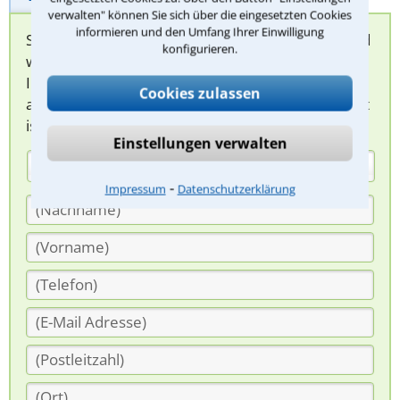
verwalten" können Sie sich über die eingesetzten Cookies
informieren und den Umfang Ihrer Einwilligung
Sie können hier Ihren Fall schildern. Anschließend
konfigurieren.
werden sich spezialisierte Rechtsanwälte bei
Ihnen melden, um das weitere Vorgehen
Cookies zulassen
abzuklären. Die Rückmeldung durch einen Anwalt
ist für Sie kostenlos.
Einstellungen verwalten
(Anrede)
⁃
Impressum
Datenschutzerklärung