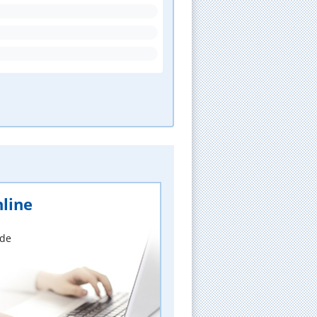
line
nde