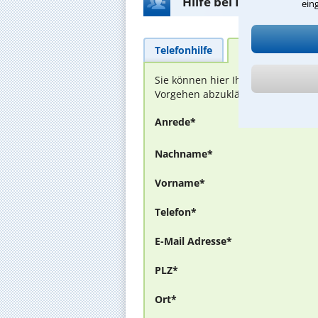
Hilfe bei Ihrer Anwalt
ein
Telefonhilfe
Beratungsanfra
Sie können hier Ihren Fall schild
Vorgehen abzuklären. Die Rückmel
Anrede*
Nachname*
Vorname*
Telefon*
E-Mail Adresse*
PLZ*
Ort*