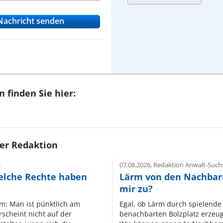
 finden Sie hier:
rer Redaktion
e
07.08.2026,
Redaktion Anwalt-Suchs
elche Rechte haben
Lärm von den Nachbar
mir zu?
um: Man ist pünktlich am
Egal, ob Lärm durch spielende 
rscheint nicht auf der
benachbarten Bolzplatz erzeugt 