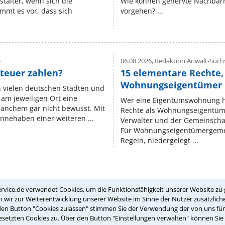
stalter, wenn sich die
Wie können genervte Nachbarn
mmt es vor, dass sich
vorgehen? ...
e
06.08.2026,
Redaktion Anwalt-Suchs
teuer zahlen?
15 elementare Rechte, 
Wohnungseigentümer k
n vielen deutschen Städten und
am jeweiligen Ort eine
Wer eine Eigentumswohnung hat
manchem gar nicht bewusst. Mit
Rechte als Wohnungseigentüm
nnehaben einer weiteren ...
Verwalter und der Gemeinschaf
Für Wohnungseigentümergemei
Regeln, niedergelegt ...
rvice.de verwendet Cookies, um die Funktionsfähigkeit unserer Website zu 
Teste Dein Rechtswissen
wir zur Weiterentwicklung unserer Website im Sinne der Nutzer zusätzliche
den Button "Cookies zulassen" stimmen Sie der Verwendung der von uns fü
setzten Cookies zu. Über den Button "Einstellungen verwalten" können Sie 