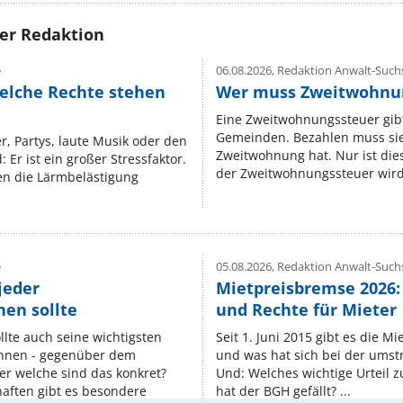
rer Redaktion
e
06.08.2026,
Redaktion Anwalt-Suchs
elche Rechte stehen
Wer muss Zweitwohnun
Eine Zweitwohnungssteuer gibt
Gemeinden. Bezahlen muss sie,
r, Partys, laute Musik oder den
Zweitwohnung hat. Nur ist die
 Er ist ein großer Stressfaktor.
der Zweitwohnungssteuer wird 
n die Lärmbelästigung
e
05.08.2026,
Redaktion Anwalt-Suchs
jeder
Mietpreisbremse 2026:
en sollte
und Rechte für Mieter
lte auch seine wichtigsten
Seit 1. Juni 2015 gibt es die M
nnen - gegenüber dem
und was hat sich bei der umst
er welche sind das konkret?
Und: Welches wichtige Urteil 
ften gibt es besondere
hat der BGH gefällt? ...