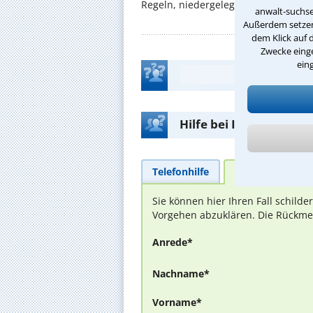
Regeln, niedergelegt ...
anwalt-suchse
Außerdem setzen 
dem Klick auf 
Zwecke einge
ein
Hilfe bei Ihrer Anwalt
Telefonhilfe
Beratungsanfra
Sie können hier Ihren Fall schild
Vorgehen abzuklären. Die Rückmel
Anrede*
Nachname*
Vorname*