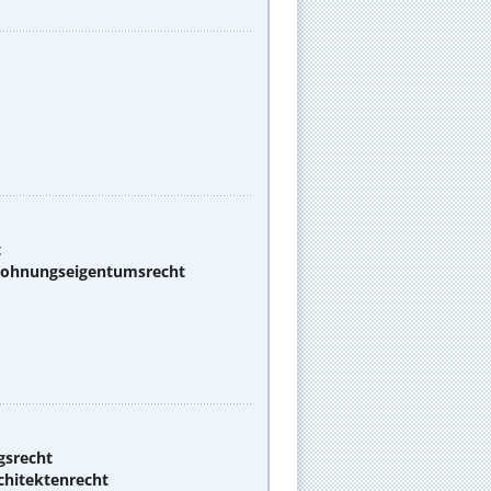
t
 Wohnungseigentumsrecht
gsrecht
chitektenrecht