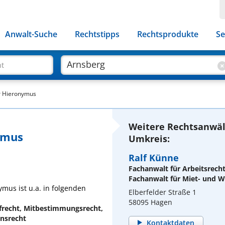
Anwalt-Suche
Rechtstipps
Rechtsprodukte
Se
ht
r Hieronymus
Weitere Rechtsanwäl
ymus
Umkreis:
Ralf Künne
Fachanwalt für Arbeitsrech
Fachanwalt für Miet- und
mus ist u.a. in folgenden
Elberfelder Straße 1
58095 Hagen
ufrecht, Mitbestimmungsrecht,
insrecht
Kontaktdaten