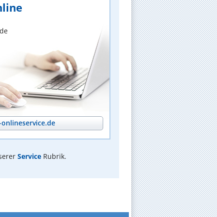
line
nde
onlineservice.de
serer
Service
Rubrik.