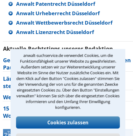
Anwalt Patentrecht Düsseldorf
Anwalt Urheberrecht Düsseldorf
Anwalt Wettbewerbsrecht Düsseldorf
Anwalt Lizenzrecht Düsseldorf
Aktuelle Rechtstipps unserer Redaktion
anwalt-suchservice.de verwendet Cookies, um die
Geänderte Abflugzeiten: Welche Rechte haben
Funktionsfähigkeit unserer Website zu gewährleisten.
Pauschalurlauber?
Außerdem setzen wir zur Weiterentwicklung unserer
Website im Sinne der Nutzer zusätzliche Cookies ein. Mit
Lärm von den Nachbarn: Welche Rechte
dem Klick auf den Button "Cookies zulassen" stimmen Sie
der Verwendung der von uns für die genannten Zwecke
stehen mir zu?
eingesetzten Cookies zu. Über den Button "Einstellungen
verwalten" können Sie sich über die eingesetzten Cookies
Wer muss Zweitwohnungssteuer zahlen?
informieren und den Umfang Ihrer Einwilligung
konfigurieren.
15 elementare Rechte, die jeder
Wohnungseigentümer kennen sollte
Cookies zulassen
Teste Dein Rechtswissen