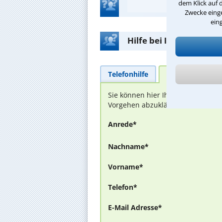
dem Klick auf 
Zwecke einge
ein
Hilfe bei Ihrer Anwalt
Telefonhilfe
Beratungsanfra
Sie können hier Ihren Fall schild
Vorgehen abzuklären. Die Rückmel
Anrede*
Nachname*
Vorname*
Telefon*
E-Mail Adresse*