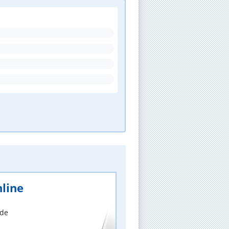
line
nde