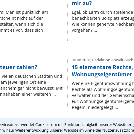
mir zu?
um: Man ist pünktlich am
Egal, ob Lärm durch spielende 
rscheint nicht auf der
benachbarten Bolzplatz erzeugt 
stalter, wenn sich die
Wie können genervte Nachbarn
mmt es vor, dass sich
vorgehen? ...
e
06.08.2026,
Redaktion Anwalt-Suchs
teuer zahlen?
15 elementare Rechte, 
Wohnungseigentümer k
n vielen deutschen Städten und
am jeweiligen Ort eine
Wer eine Eigentumswohnung hat
manchem gar nicht bewusst. Mit
Rechte als Wohnungseigentüm
nnehaben einer weiteren ...
Verwalter und der Gemeinschaf
Für Wohnungseigentümergemei
Regeln, niedergelegt ...
rvice.de verwendet Cookies, um die Funktionsfähigkeit unserer Website zu 
wir zur Weiterentwicklung unserer Website im Sinne der Nutzer zusätzliche