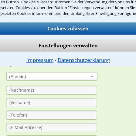
den Button "Cookies zulassen" stimmen Sie der Verwendung der von uns fü
Teste Dein Rechtswissen
setzten Cookies zu. Über den Button "Einstellungen verwalten" können Sie 
gesetzten Cookies informieren und den Umfang Ihrer Einwilligung konfigurie
suche?
Cookies zulassen
Einstellungen verwalten
ge
ern. Anschließend werden sich spezialisierte Rechtsanwälte bei Ih
Impressum
Datenschutzerklärung
⁃
dung durch einen Anwalt ist für Sie kostenlos.
(Anrede)