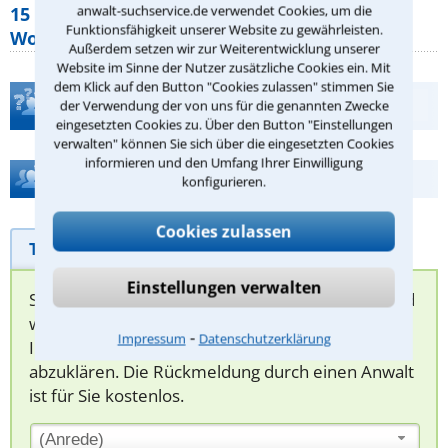
anwalt-suchservice.de verwendet Cookies, um die
15 elementare Rechte, die jeder
Funktionsfähigkeit unserer Website zu gewährleisten.
Wohnungseigentümer kennen sollte
Außerdem setzen wir zur Weiterentwicklung unserer
Website im Sinne der Nutzer zusätzliche Cookies ein. Mit
dem Klick auf den Button "Cookies zulassen" stimmen Sie
Teste Dein Rechtswissen
der Verwendung der von uns für die genannten Zwecke
eingesetzten Cookies zu. Über den Button "Einstellungen
verwalten" können Sie sich über die eingesetzten Cookies
informieren und den Umfang Ihrer Einwilligung
Hilfe bei Ihrer Anwaltsuche?
konfigurieren.
Cookies zulassen
Telefonhilfe
Beratungsanfrage
Einstellungen verwalten
Sie können hier Ihren Fall schildern. Anschließend
werden sich spezialisierte Rechtsanwälte bei
⁃
Impressum
Datenschutzerklärung
Ihnen melden, um das weitere Vorgehen
abzuklären. Die Rückmeldung durch einen Anwalt
ist für Sie kostenlos.
(Anrede)