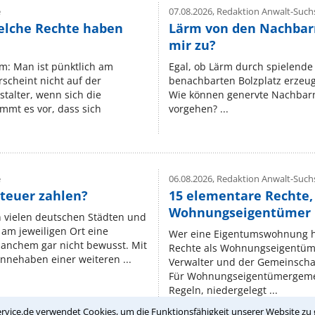
e
07.08.2026,
Redaktion Anwalt-Suchs
elche Rechte haben
Lärm von den Nachbar
mir zu?
um: Man ist pünktlich am
Egal, ob Lärm durch spielende 
rscheint nicht auf der
benachbarten Bolzplatz erzeugt 
stalter, wenn sich die
Wie können genervte Nachbarn
mmt es vor, dass sich
vorgehen? ...
e
06.08.2026,
Redaktion Anwalt-Suchs
teuer zahlen?
15 elementare Rechte, 
Wohnungseigentümer k
n vielen deutschen Städten und
am jeweiligen Ort eine
Wer eine Eigentumswohnung hat
manchem gar nicht bewusst. Mit
Rechte als Wohnungseigentüm
nnehaben einer weiteren ...
Verwalter und der Gemeinschaf
Für Wohnungseigentümergemei
Regeln, niedergelegt ...
rvice.de verwendet Cookies, um die Funktionsfähigkeit unserer Website zu 