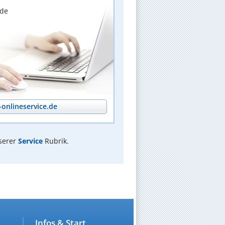
nde
onlineservice.de
serer
Service
Rubrik.
Infos & Start