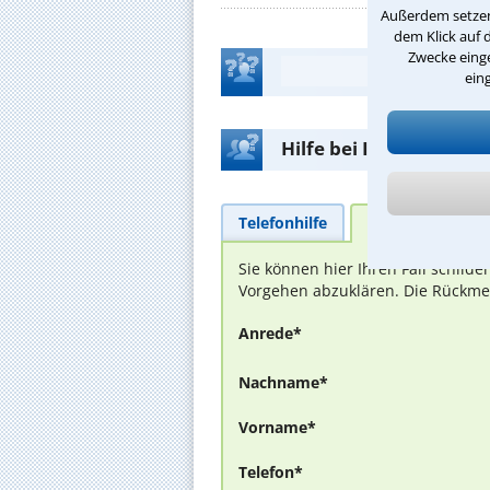
Außerdem setzen 
dem Klick auf 
Zwecke einge
ein
Hilfe bei Ihrer Anwalt
Telefonhilfe
Beratungsanfra
Sie können hier Ihren Fall schild
Vorgehen abzuklären. Die Rückmel
Anrede*
Nachname*
Vorname*
Telefon*