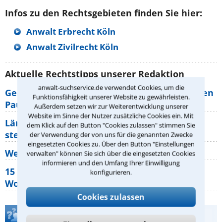
Infos zu den Rechtsgebieten finden Sie hier:
Anwalt Erbrecht Köln
Anwalt Zivilrecht Köln
Aktuelle Rechtstipps unserer Redaktion
anwalt-suchservice.de verwendet Cookies, um die
Geänderte Abflugzeiten: Welche Rechte haben
Funktionsfähigkeit unserer Website zu gewährleisten.
Pauschalurlauber?
Außerdem setzen wir zur Weiterentwicklung unserer
Website im Sinne der Nutzer zusätzliche Cookies ein. Mit
Lärm von den Nachbarn: Welche Rechte
dem Klick auf den Button "Cookies zulassen" stimmen Sie
stehen mir zu?
der Verwendung der von uns für die genannten Zwecke
eingesetzten Cookies zu. Über den Button "Einstellungen
Wer muss Zweitwohnungssteuer zahlen?
verwalten" können Sie sich über die eingesetzten Cookies
informieren und den Umfang Ihrer Einwilligung
15 elementare Rechte, die jeder
konfigurieren.
Wohnungseigentümer kennen sollte
Cookies zulassen
Teste Dein Rechtswissen