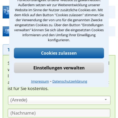
Außerdem setzen wir zur Weiterentwicklung unserer
Website im Sinne der Nutzer zusätzliche Cookies ein. Mit
Teste Dein Rechtswissen
dem Klick auf den Button "Cookies zulassen" stimmen Sie
der Verwendung der von uns für die genannten Zwecke
eingesetzten Cookies zu. Über den Button "Einstellungen
verwalten" können Sie sich über die eingesetzten Cookies
Hilfe bei Ihrer Anwaltsuche?
informieren und den Umfang Ihrer Einwilligung
konfigurieren.
Telefonhilfe
Beratungsanfrage
Cookies zulassen
Sie können hier Ihren Fall schildern. Anschließend
Einstellungen verwalten
werden sich spezialisierte Rechtsanwälte bei
Ihnen melden, um das weitere Vorgehen
⁃
Impressum
Datenschutzerklärung
abzuklären. Die Rückmeldung durch einen Anwalt
ist für Sie kostenlos.
(Anrede)