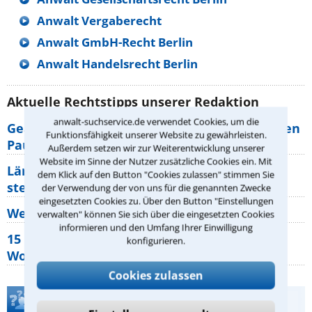
Anwalt Vergaberecht
Anwalt GmbH-Recht Berlin
Anwalt Handelsrecht Berlin
Aktuelle Rechtstipps unserer Redaktion
anwalt-suchservice.de verwendet Cookies, um die
Geänderte Abflugzeiten: Welche Rechte haben
Funktionsfähigkeit unserer Website zu gewährleisten.
Pauschalurlauber?
Außerdem setzen wir zur Weiterentwicklung unserer
Website im Sinne der Nutzer zusätzliche Cookies ein. Mit
Lärm von den Nachbarn: Welche Rechte
dem Klick auf den Button "Cookies zulassen" stimmen Sie
stehen mir zu?
der Verwendung der von uns für die genannten Zwecke
eingesetzten Cookies zu. Über den Button "Einstellungen
Wer muss Zweitwohnungssteuer zahlen?
verwalten" können Sie sich über die eingesetzten Cookies
informieren und den Umfang Ihrer Einwilligung
15 elementare Rechte, die jeder
konfigurieren.
Wohnungseigentümer kennen sollte
Cookies zulassen
Teste Dein Rechtswissen