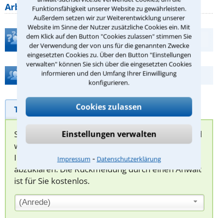
Arbeitszeit gelten beim
Funktionsfähigkeit unserer Website zu gewährleisten.
Außerdem setzen wir zur Weiterentwicklung unserer
Website im Sinne der Nutzer zusätzliche Cookies ein. Mit
dem Klick auf den Button "Cookies zulassen" stimmen Sie
Teste Dein Rechtswissen
der Verwendung der von uns für die genannten Zwecke
eingesetzten Cookies zu. Über den Button "Einstellungen
verwalten" können Sie sich über die eingesetzten Cookies
informieren und den Umfang Ihrer Einwilligung
Hilfe bei Ihrer Anwaltsuche?
konfigurieren.
Cookies zulassen
Telefonhilfe
Beratungsanfrage
Sie können hier Ihren Fall schildern. Anschließend
Einstellungen verwalten
werden sich spezialisierte Rechtsanwälte bei
Ihnen melden, um das weitere Vorgehen
⁃
Impressum
Datenschutzerklärung
abzuklären. Die Rückmeldung durch einen Anwalt
ist für Sie kostenlos.
(Anrede)