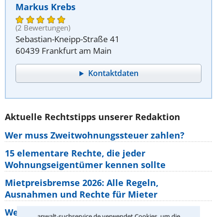
Markus Krebs
(2 Bewertungen)
Sebastian-Kneipp-Straße 41
60439 Frankfurt am Main
Kontaktdaten
Aktuelle Rechtstipps unserer Redaktion
Wer muss Zweitwohnungssteuer zahlen?
15 elementare Rechte, die jeder
Wohnungseigentümer kennen sollte
Mietpreisbremse 2026: Alle Regeln,
Ausnahmen und Rechte für Mieter
Welche Regeln für Teilnahme, Urlaub,
anwalt-suchservice.de verwendet Cookies, um die