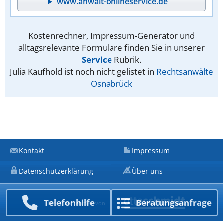
www.anwalt-onlineservice.de
Kostenrechner, Impressum-Generator und
alltagsrelevante Formulare finden Sie in unserer
Service
Rubrik.
Julia Kaufhold ist noch nicht gelistet in
Rechtsanwälte
Osnabrück
Kontakt
Impressum
Datenschutzerklärung
Über uns
Telefon­hilfe
Beratungs­anfrage
Ein Unternehmen von