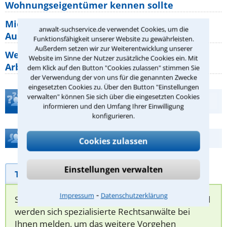
Wohnungseigentümer kennen sollte
Mietpreisbremse 2026: Alle Regeln,
anwalt-suchservice.de verwendet Cookies, um die
Ausnahmen und Rechte für Mieter
Funktionsfähigkeit unserer Website zu gewährleisten.
Außerdem setzen wir zur Weiterentwicklung unserer
Welche Regeln für Teilnahme, Urlaub,
Website im Sinne der Nutzer zusätzliche Cookies ein. Mit
Arbeitszeit gelten beim
dem Klick auf den Button "Cookies zulassen" stimmen Sie
der Verwendung der von uns für die genannten Zwecke
eingesetzten Cookies zu. Über den Button "Einstellungen
verwalten" können Sie sich über die eingesetzten Cookies
Teste Dein Rechtswissen
informieren und den Umfang Ihrer Einwilligung
konfigurieren.
Hilfe bei Ihrer Anwaltsuche?
Cookies zulassen
Einstellungen verwalten
Telefonhilfe
Beratungsanfrage
⁃
Impressum
Datenschutzerklärung
Sie können hier Ihren Fall schildern. Anschließend
werden sich spezialisierte Rechtsanwälte bei
Ihnen melden, um das weitere Vorgehen