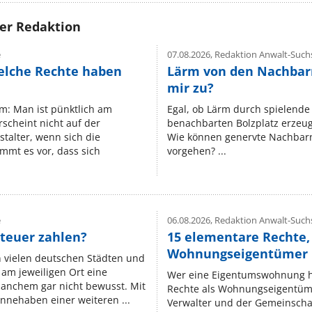
rer Redaktion
e
07.08.2026,
Redaktion Anwalt-Suchs
elche Rechte haben
Lärm von den Nachbar
mir zu?
um: Man ist pünktlich am
Egal, ob Lärm durch spielende 
rscheint nicht auf der
benachbarten Bolzplatz erzeugt 
stalter, wenn sich die
Wie können genervte Nachbarn
mmt es vor, dass sich
vorgehen? ...
e
06.08.2026,
Redaktion Anwalt-Suchs
teuer zahlen?
15 elementare Rechte, 
Wohnungseigentümer k
n vielen deutschen Städten und
am jeweiligen Ort eine
Wer eine Eigentumswohnung hat
manchem gar nicht bewusst. Mit
Rechte als Wohnungseigentüm
nnehaben einer weiteren ...
Verwalter und der Gemeinschaf