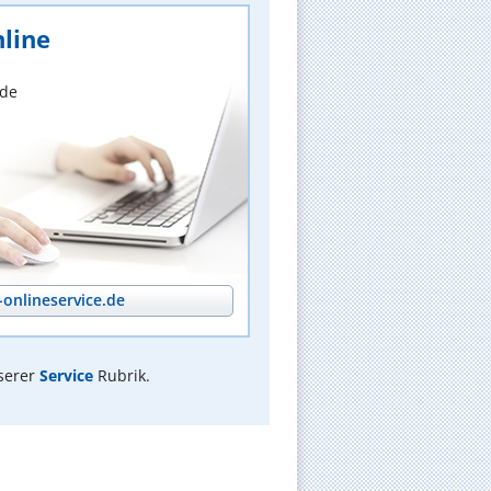
line
nde
onlineservice.de
serer
Service
Rubrik.