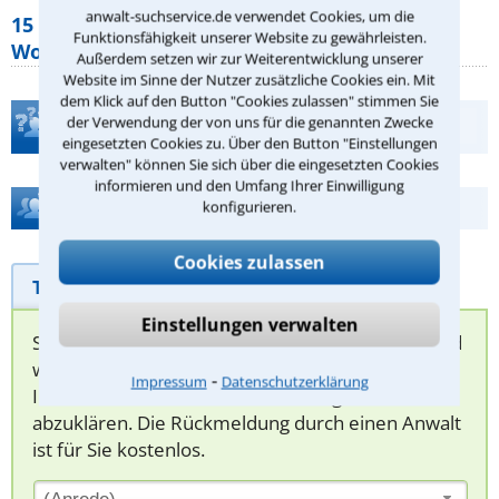
anwalt-suchservice.de verwendet Cookies, um die
15 elementare Rechte, die jeder
Funktionsfähigkeit unserer Website zu gewährleisten.
Wohnungseigentümer kennen sollte
Außerdem setzen wir zur Weiterentwicklung unserer
Website im Sinne der Nutzer zusätzliche Cookies ein. Mit
dem Klick auf den Button "Cookies zulassen" stimmen Sie
der Verwendung der von uns für die genannten Zwecke
Teste Dein Rechtswissen
eingesetzten Cookies zu. Über den Button "Einstellungen
verwalten" können Sie sich über die eingesetzten Cookies
informieren und den Umfang Ihrer Einwilligung
Hilfe bei Ihrer Anwaltsuche?
konfigurieren.
Cookies zulassen
Telefonhilfe
Beratungsanfrage
Einstellungen verwalten
Sie können hier Ihren Fall schildern. Anschließend
werden sich spezialisierte Rechtsanwälte bei
⁃
Impressum
Datenschutzerklärung
Ihnen melden, um das weitere Vorgehen
abzuklären. Die Rückmeldung durch einen Anwalt
ist für Sie kostenlos.