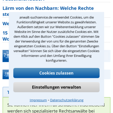
Lärm von den Nachbarn: Welche Rechte
stehen mir zu?
anwalt-suchservice.de verwendet Cookies, um die
Funktionsfähigkeit unserer Website zu gewährleisten.
Wer muss Zweitwohnungssteuer zahlen?
Außerdem setzen wir zur Weiterentwicklung unserer
Website im Sinne der Nutzer zusätzliche Cookies ein. Mit
15 elementare Rechte, die jeder
dem Klick auf den Button "Cookies zulassen" stimmen Sie
Wohnungseigentümer kennen sollte
der Verwendung der von uns für die genannten Zwecke
eingesetzten Cookies zu. Über den Button "Einstellungen
verwalten" können Sie sich über die eingesetzten Cookies
Teste Dein Rechtswissen
informieren und den Umfang Ihrer Einwilligung
konfigurieren.
Cookies zulassen
Hilfe bei Ihrer Anwaltsuche?
Einstellungen verwalten
Telefonhilfe
Beratungsanfrage
⁃
Impressum
Datenschutzerklärung
Sie können hier Ihren Fall schildern. Anschließend
werden sich spezialisierte Rechtsanwälte bei