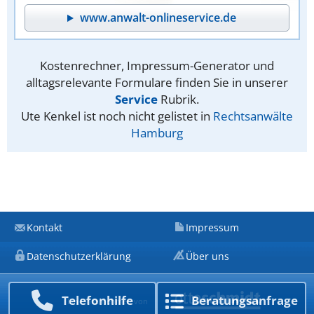
www.anwalt-onlineservice.de
Kostenrechner, Impressum-Generator und
alltagsrelevante Formulare finden Sie in unserer
Service
Rubrik.
Ute Kenkel ist noch nicht gelistet in
Rechtsanwälte
Hamburg
Kontakt
Impressum
Datenschutzerklärung
Über uns
Telefon­hilfe
Beratungs­anfrage
Ein Unternehmen von