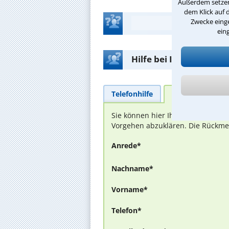
Außerdem setzen 
dem Klick auf 
Zwecke einge
ein
Hilfe bei Ihrer Anwalt
Telefonhilfe
Beratungsanfra
Sie können hier Ihren Fall schild
Vorgehen abzuklären. Die Rückmel
Anrede*
Nachname*
Vorname*
Telefon*