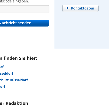
eitscode eingeben.
Kontaktdaten
 finden Sie hier:
rf
sseldorf
chutz Düsseldorf
orf
rer Redaktion