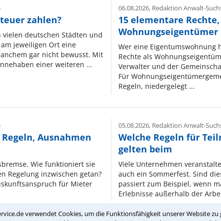
e
06.08.2026,
Redaktion Anwalt-Suchs
teuer zahlen?
15 elementare Rechte, 
Wohnungseigentümer k
n vielen deutschen Städten und
am jeweiligen Ort eine
Wer eine Eigentumswohnung hat
manchem gar nicht bewusst. Mit
Rechte als Wohnungseigentüm
nnehaben einer weiteren ...
Verwalter und der Gemeinschaf
Für Wohnungseigentümergemei
Regeln, niedergelegt ...
e
05.08.2026,
Redaktion Anwalt-Suchs
e Regeln, Ausnahmen
Welche Regeln für Teil
gelten beim
isbremse. Wie funktioniert sie
Viele Unternehmen veranstalt
nen Regelung inzwischen getan?
auch ein Sommerfest. Sind dies
uskunftsanspruch für Mieter
passiert zum Beispiel, wenn m
Erlebnisse außerhalb der Arbeit
rvice.de verwendet Cookies, um die Funktionsfähigkeit unserer Website zu 