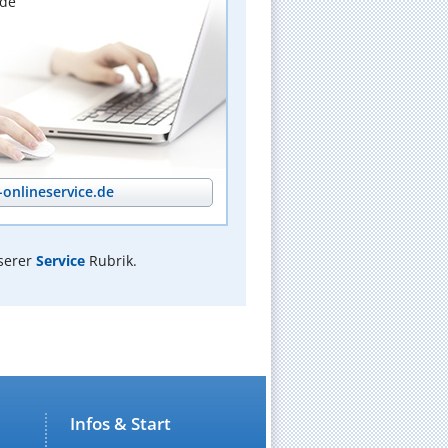
nde
onlineservice.de
serer
Service
Rubrik.
Infos & Start