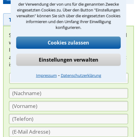
der Verwendung der von uns für die genannten Zwecke
eingesetzten Cookies zu. Über den Button "Einstellungen
verwalten" können Sie sich über die eingesetzten Cookies
Telefonhilfe
Beratungsanfrage
informieren und den Umfang Ihrer Einwilligung
konfigurieren.
Sie können hier Ihren Fall schildern. Anschließend
werden sich spezialisierte Rechtsanwälte bei
Cookies zulassen
Ihnen melden, um das weitere Vorgehen
abzuklären. Die Rückmeldung durch einen Anwalt
Einstellungen verwalten
ist für Sie kostenlos.
⁃
Impressum
Datenschutzerklärung
(Anrede)