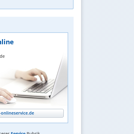
line
nde
onlineservice.de
serer
Service
Rubrik.