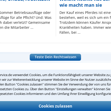
wie macht man sie
 Sommer Betriebsausflüge oder
Der Kauf eines Pferdes ist ein
lüge für alle Pflicht? Und: Was
bestehen, weil es sich um ein
ch dabei verletzt? Gemeinsame
Trotzdem können Käufer Ansp
n die Mitarbeiter ...
Krankheiten haben. Immer wied
Fällen, bei ...
Teste Dein Rechtswissen
suche?
rvice.de verwendet Cookies, um die Funktionsfähigkeit unserer Website zu 
wir zur Weiterentwicklung unserer Website im Sinne der Nutzer zusätzliche
den Button "Cookies zulassen" stimmen Sie der Verwendung der von uns fü
setzten Cookies zu. Über den Button "Einstellungen verwalten" können Sie 
ge
gesetzten Cookies informieren und den Umfang Ihrer Einwilligung konfigurie
ern. Anschließend werden sich spezialisierte Rechtsanwälte bei Ih
Cookies zulassen
dung durch einen Anwalt ist für Sie kostenlos.