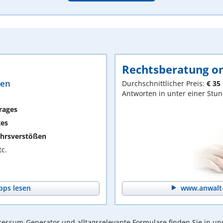
Rechtsberatung on
ten
Durchschnittlicher Preis:
€ 35
Antworten in unter einer Stu
rages
ges
hrsverstößen
c.
pps lesen
www.anwalt-
essum-Generator und alltagsrelevante Formulare finden Sie in un