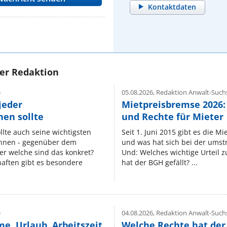
Kontaktdaten
rer Redaktion
e
05.08.2026,
Redaktion Anwalt-Suchs
jeder
Mietpreisbremse 2026:
en sollte
und Rechte für Mieter
lte auch seine wichtigsten
Seit 1. Juni 2015 gibt es die M
nnen - gegenüber dem
und was hat sich bei der umst
er welche sind das konkret?
Und: Welches wichtige Urteil 
ften gibt es besondere
hat der BGH gefällt? ...
e
04.08.2026,
Redaktion Anwalt-Suchs
e, Urlaub, Arbeitszeit
Welche Rechte hat der