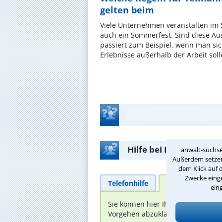
gelten beim
Viele Unternehmen veranstalten im
auch ein Sommerfest. Sind diese Ausf
passiert zum Beispiel, wenn man si
Erlebnisse außerhalb der Arbeit solle
Hilfe bei Ihrer Anwalt
anwalt-suchse
Außerdem setzen 
dem Klick auf 
Zwecke einge
Telefonhilfe
Beratungsanfra
ein
Sie können hier Ihren Fall schild
Vorgehen abzuklären. Die Rückmel