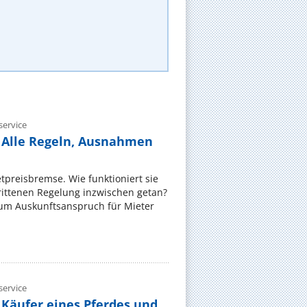
ervice
 Alle Regeln, Ausnahmen
ietpreisbremse. Wie funktioniert sie
rittenen Regelung inzwischen getan?
zum Auskunftsanspruch für Mieter
ervice
 Käufer eines Pferdes und