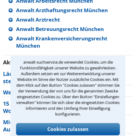
Anwalt Arbeitsrecht München
Anwalt Arzthaftungsrecht München
Anwalt Arztrecht
Anwalt Betreuungsrecht München
Anwalt Krankenversicherungsrecht
München
Aktuelle Rechtstipps unserer Redaktion
anwalt-suchservice.de verwendet Cookies, um die
Funktionsfähigkeit unserer Website zu gewährleisten.
Lärm von den Nachbarn: Welche Rechte
Außerdem setzen wir zur Weiterentwicklung unserer
Website im Sinne der Nutzer zusätzliche Cookies ein. Mit
stehen mir zu?
dem Klick auf den Button "Cookies zulassen" stimmen Sie
der Verwendung der von uns für die genannten Zwecke
Wer muss Zweitwohnungssteuer zahlen?
eingesetzten Cookies zu. Über den Button "Einstellungen
verwalten" können Sie sich über die eingesetzten Cookies
15 elementare Rechte, die jeder
informieren und den Umfang Ihrer Einwilligung
Wohnungseigentümer kennen sollte
konfigurieren.
Mietpreisbremse 2026: Alle Regeln,
Ausnahmen und Rechte für Mieter
Cookies zulassen