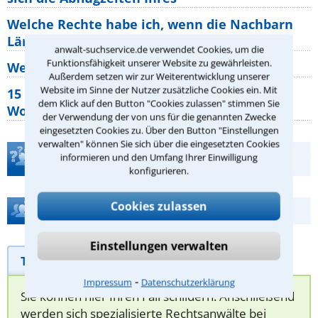
Welche Rechte habe ich, wenn die Nachbarn
Lärm machen?
anwalt-suchservice.de verwendet Cookies, um die
Funktionsfähigkeit unserer Website zu gewährleisten.
Wer muss Zweitwohnungssteuer zahlen?
Außerdem setzen wir zur Weiterentwicklung unserer
Website im Sinne der Nutzer zusätzliche Cookies ein. Mit
15 elementare Rechte, die jeder
dem Klick auf den Button "Cookies zulassen" stimmen Sie
Wohnungseigentümer kennen sollte
der Verwendung der von uns für die genannten Zwecke
eingesetzten Cookies zu. Über den Button "Einstellungen
verwalten" können Sie sich über die eingesetzten Cookies
Teste Dein Rechtswissen
informieren und den Umfang Ihrer Einwilligung
konfigurieren.
Cookies zulassen
Hilfe bei Ihrer Anwaltsuche?
Einstellungen verwalten
Telefonhilfe
Beratungsanfrage
⁃
Impressum
Datenschutzerklärung
Sie können hier Ihren Fall schildern. Anschließend
werden sich spezialisierte Rechtsanwälte bei