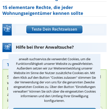
15 elementare Rechte, die jeder
Wohnungseigentümer kennen sollte
Teste Dein Rechtswissen
Hilfe bei Ihrer Anwaltsuche?
anwalt-suchservice.de verwendet Cookies, um die
Funktionsfähigkeit unserer Website zu gewährleisten.
Telefonhilfe
Beratungsanfrage
Außerdem setzen wir zur Weiterentwicklung unserer
Website im Sinne der Nutzer zusätzliche Cookies ein. Mit
Sie können hier Ihren Fall schildern. Anschließend
dem Klick auf den Button "Cookies zulassen" stimmen Sie
werden sich spezialisierte Rechtsanwälte bei
der Verwendung der von uns für die genannten Zwecke
eingesetzten Cookies zu. Über den Button "Einstellungen
Ihnen melden, um das weitere Vorgehen
verwalten" können Sie sich über die eingesetzten Cookies
abzuklären. Die Rückmeldung durch einen Anwalt
informieren und den Umfang Ihrer Einwilligung
ist für Sie kostenlos.
konfigurieren.