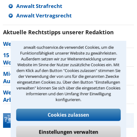
Anwalt Strafrecht
Anwalt Vertragsrecht
Aktuelle Rechtstipps unserer Redaktion
Wer muss Zweitwohnungssteuer zahlen?
anwalt-suchservice.de verwendet Cookies, um die
Funktionsfähigkeit unserer Website zu gewährleisten.
15 elementare Rechte, die jeder
Außerdem setzen wir zur Weiterentwicklung unserer
Wohnungseigentümer kennen sollte
Website im Sinne der Nutzer zusätzliche Cookies ein. Mit
dem Klick auf den Button "Cookies zulassen" stimmen Sie
Mietpreisbremse 2026: Alle Regeln,
der Verwendung der von uns für die genannten Zwecke
Ausnahmen und Rechte für Mieter
eingesetzten Cookies zu. Über den Button "Einstellungen
verwalten" können Sie sich über die eingesetzten Cookies
Welche Regeln für Teilnahme, Urlaub,
informieren und den Umfang Ihrer Einwilligung
Arbeitszeit gelten beim
konfigurieren.
Cookies zulassen
Teste Dein Rechtswissen
Einstellungen verwalten