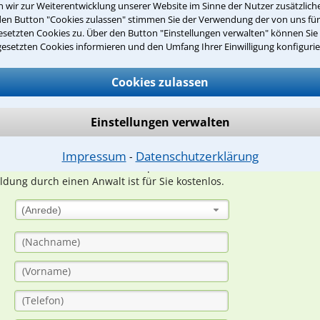
wir zur Weiterentwicklung unserer Website im Sinne der Nutzer zusätzliche
den Button "Cookies zulassen" stimmen Sie der Verwendung der von uns fü
setzten Cookies zu. Über den Button "Einstellungen verwalten" können Sie 
Teste Dein Rechtswissen
gesetzten Cookies informieren und den Umfang Ihrer Einwilligung konfigurie
Cookies zulassen
suche?
Einstellungen verwalten
ge
Impressum
Datenschutzerklärung
⁃
ern. Anschließend werden sich spezialisierte Rechtsanwälte bei Ih
dung durch einen Anwalt ist für Sie kostenlos.
(Anrede)