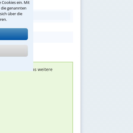
 Cookies ein. Mit
r die genannten
sich über die
ren.
nen melden, um das weitere