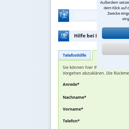
Außerdem setzen 
dem Klick auf 
Zwecke einge
ein
Hilfe bei Ihrer Anwalt
Telefonhilfe
Beratungsanfra
Sie können hier Ihren Fall schild
Vorgehen abzuklären. Die Rückmel
Anrede*
Nachname*
Vorname*
Telefon*