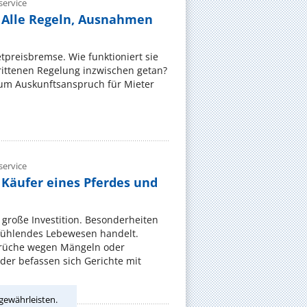
ervice
 Alle Regeln, Ausnahmen
ietpreisbremse. Wie funktioniert sie
rittenen Regelung inzwischen getan?
zum Auskunftsanspruch für Mieter
ervice
 Käufer eines Pferdes und
e große Investition. Besonderheiten
 fühlendes Lebewesen handelt.
rüche wegen Mängeln oder
er befassen sich Gerichte mit
gewährleisten.