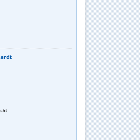
t
hardt
echt