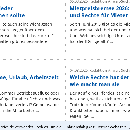
e
05.08.2026,
Redaktion Anwalt-Suchs
jeder
Mietpreisbremse 2026:
en sollte
und Rechte für Mieter
lte auch seine wichtigsten
Seit 1. Juni 2015 gibt es die M
nnen - gegenüber dem
und was hat sich bei der umst
er welche sind das konkret?
Und: Welches wichtige Urteil 
ften gibt es besondere
hat der BGH gefällt? ...
e
04.08.2026,
Redaktion Anwalt-Suchs
e, Urlaub, Arbeitszeit
Welche Rechte hat der
wie macht man sie
 Sommer Betriebsausflüge oder
Der Kauf eines Pferdes ist ein
lüge für alle Pflicht? Und: Was
bestehen, weil es sich um ein
ch dabei verletzt? Gemeinsame
Trotzdem können Käufer Ansp
n die Mitarbeiter ...
Krankheiten haben. Immer wied
Fällen, bei ...
rvice.de verwendet Cookies, um die Funktionsfähigkeit unserer Website zu 