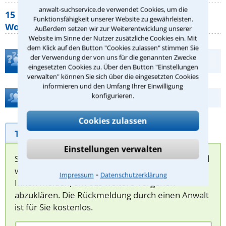
anwalt-suchservice.de verwendet Cookies, um die
15 elementare Rechte, die jeder
Funktionsfähigkeit unserer Website zu gewährleisten.
Wohnungseigentümer kennen sollte
Außerdem setzen wir zur Weiterentwicklung unserer
Website im Sinne der Nutzer zusätzliche Cookies ein. Mit
dem Klick auf den Button "Cookies zulassen" stimmen Sie
der Verwendung der von uns für die genannten Zwecke
Teste Dein Rechtswissen
eingesetzten Cookies zu. Über den Button "Einstellungen
verwalten" können Sie sich über die eingesetzten Cookies
informieren und den Umfang Ihrer Einwilligung
konfigurieren.
Hilfe bei Ihrer Anwaltsuche?
Cookies zulassen
Telefonhilfe
Beratungsanfrage
Einstellungen verwalten
Sie können hier Ihren Fall schildern. Anschließend
werden sich spezialisierte Rechtsanwälte bei
⁃
Impressum
Datenschutzerklärung
Ihnen melden, um das weitere Vorgehen
abzuklären. Die Rückmeldung durch einen Anwalt
ist für Sie kostenlos.